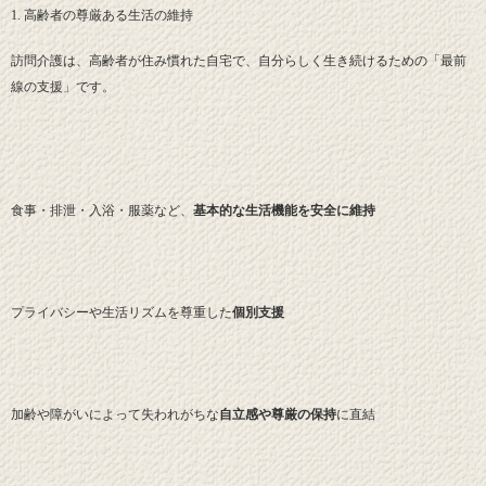
1. 高齢者の尊厳ある生活の維持
訪問介護は、高齢者が住み慣れた自宅で、自分らしく生き続けるための「最前
線の支援」です。
食事・排泄・入浴・服薬など、
基本的な生活機能を安全に維持
プライバシーや生活リズムを尊重した
個別支援
加齢や障がいによって失われがちな
自立感や尊厳の保持
に直結