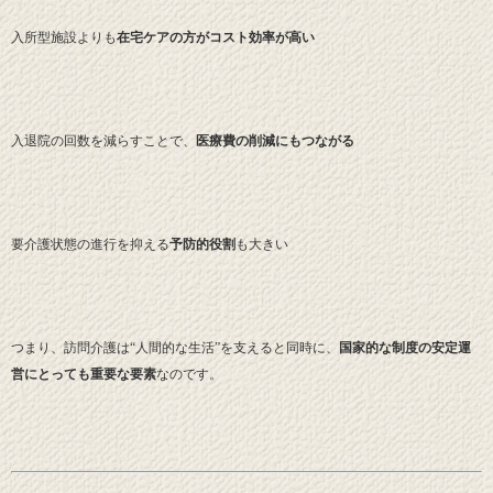
入所型施設よりも
在宅ケアの方がコスト効率が高い
入退院の回数を減らすことで、
医療費の削減にもつながる
要介護状態の進行を抑える
予防的役割
も大きい
つまり、訪問介護は“人間的な生活”を支えると同時に、
国家的な制度の安定運
営にとっても重要な要素
なのです。