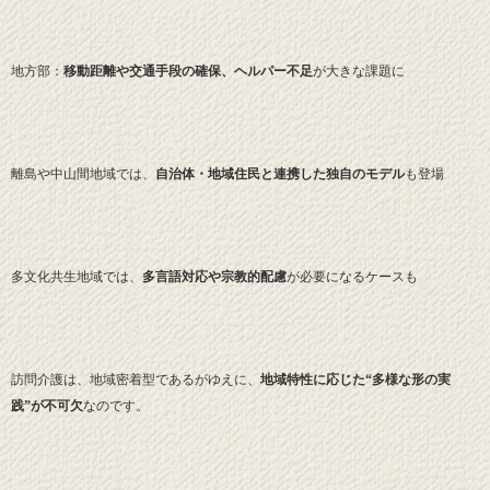
地方部：
移動距離や交通手段の確保、ヘルパー不足
が大きな課題に
離島や中山間地域では、
自治体・地域住民と連携した独自のモデル
も登場
多文化共生地域では、
多言語対応や宗教的配慮
が必要になるケースも
訪問介護は、地域密着型であるがゆえに、
地域特性に応じた“多様な形の実
践”が不可欠
なのです。