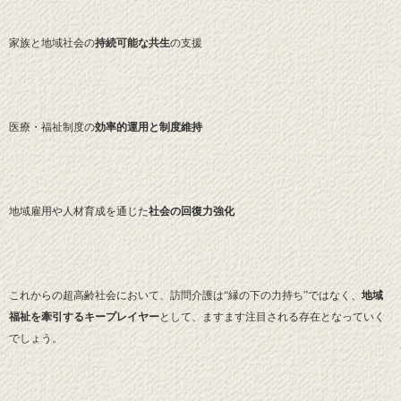
家族と地域社会の
持続可能な共生
の支援
医療・福祉制度の
効率的運用と制度維持
地域雇用や人材育成を通じた
社会の回復力強化
これからの超高齢社会において、訪問介護は“縁の下の力持ち”ではなく、
地域
福祉を牽引するキープレイヤー
として、ますます注目される存在となっていく
でしょう。