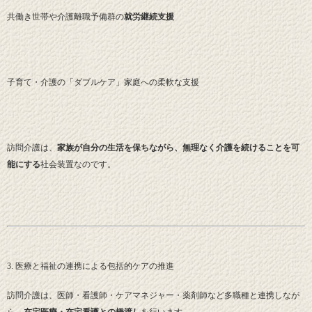
共働き世帯や介護離職予備群の
就労継続支援
子育て・介護の「ダブルケア」家庭への柔軟な支援
訪問介護は、
家族が自分の生活を保ちながら、無理なく介護を続けることを可
能にする
社会装置なのです。
3. 医療と福祉の連携による包括的ケアの推進
訪問介護は、医師・看護師・ケアマネジャー・薬剤師など多職種と連携しなが
ら、
在宅医療・在宅看護との橋渡し
を行います。