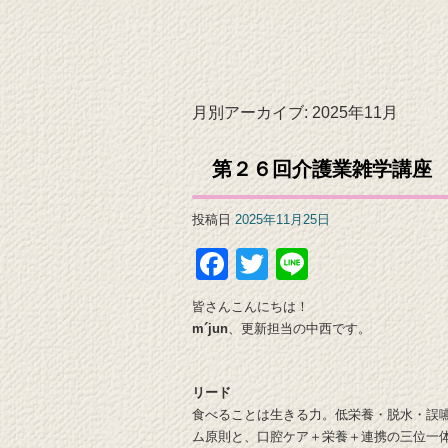
月別アーカイブ:
2025年11月
第２６回介護業雑学講座
投稿日
2025年11月25日
Facebook
Twitter
Line
皆さんこんにちは！
m´jun
、更新担当の中西です。
リード
食べることは生きる力。低栄養・脱水・誤
ム原則と、口腔ケア＋栄養＋連携の三位一体