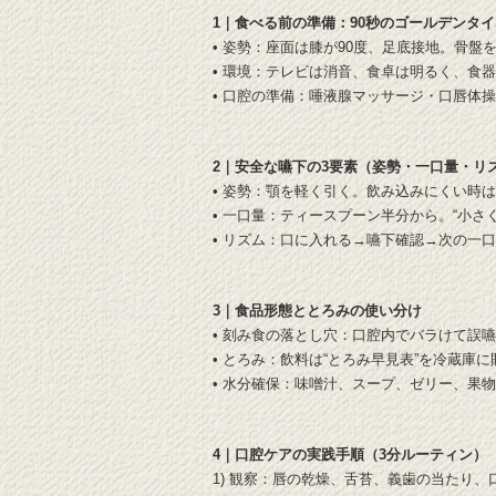
1｜食べる前の準備：90秒のゴールデンタイ
• 姿勢：座面は膝が90度、足底接地。骨盤
• 環境：テレビは消音、食卓は明るく、食
• 口腔の準備：唾液腺マッサージ・口唇体操
2｜安全な嚥下の3要素（姿勢・一口量・リ
• 姿勢：顎を軽く引く。飲み込みにくい時
• 一口量：ティースプーン半分から。“小さ
• リズム：口に入れる→嚥下確認→次の一
3｜食品形態ととろみの使い分け
• 刻み食の落とし穴：口腔内でバラけて誤
• とろみ：飲料は“とろみ早見表”を冷蔵庫
• 水分確保：味噌汁、スープ、ゼリー、果物
4｜口腔ケアの実践手順（3分ルーティン）
1) 観察：唇の乾燥、舌苔、義歯の当たり、