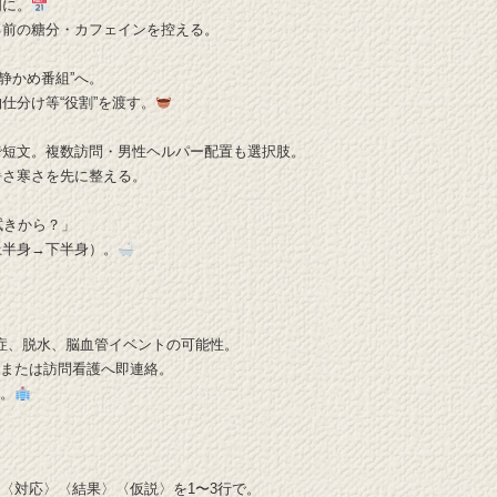
明に。
る前の糖分・カフェインを控える。
“静かめ番組”へ。
仕分け等“役割”を渡す。
で短文。複数訪問・男性ヘルパー配置も選択肢。
暑さ寒さを先に整える。
拭きから？」
上半身→下半身）。
染症、脱水、脳血管イベントの可能性。
医または訪問看護へ即連絡。
う。
〉〈対応〉〈結果〉〈仮説〉を1〜3行で。