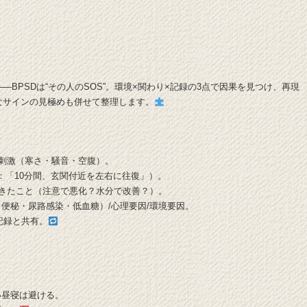
BPSDは“その人のSOS”。環境×関わり×記録の3点で因果を見つけ、再現
なサインの見極めも併せて整理します。
来事・刺激（寒さ・騒音・空腹）。
（例：「10分間、玄関付近を左右に往復」）。
後に起きたこと（注意で悪化？水分で改善？）。
痛み・便秘・尿路感染・低血糖）/心理要因/環境要因。
る記録と共有。
い昼寝は避ける。