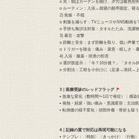
o 光：朝はカーテンを開け、夕方は暖色照
o ルーティン：入浴→就寝の順序固定。寝
2) 焦燥・不穏
o 刺激を減らす：TVニュースやSNS動画を
o 手持ち無沙汰対策：タオルたたみ、洗濯物
3) 暴言・攻撃
o 距離と安全：まず距離を取り、低い声量
o トリガーを除去：痛み・尿意・眩しさ・
4) 入浴・服薬・排泄の拒否
o 選択肢提示：「今？10分後？」「タオル
o 分割法：工程を小分けに（足湯→清拭→
3｜医療受診のレッドフラッグ
• 急激な変化（数時間〜1日で発症）：感
• 発熱・頻尿・強い痛み・意識変容：主治
• 転倒後の様子変化：頭部外傷・骨折も疑
4｜記録の質で対応は再現可能になる
• テンプレ：〈時刻〉〈きっかけ〉〈行動