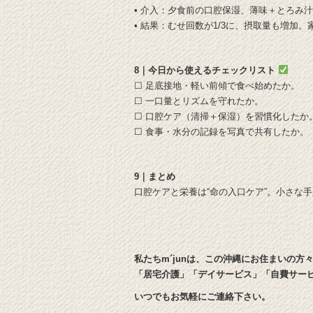
• 介入：夕食前の口腔保湿、薄味＋とろみ
• 結果：むせ回数が1/3に、摂取量も増加。
8｜今日から使えるチェックリスト
☐ 足底接地・軽い前傾で食べ始めたか。
☐ 一口量とリズムを守れたか。
☐ 口腔ケア（清掃＋保湿）を習慣化したか
☐ 食事・水分の記録を写真で共有したか。
9｜まとめ
口腔ケアと栄養は“命の入口ケア”。小さな
私たちm´junは、この沖縄にお住まいの方
「居宅介護」「デイサービス」「自費サー
いつでもお気軽にご連絡下さい。