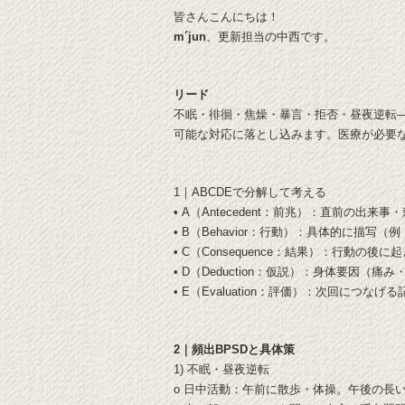
皆さんこんにちは！
m´jun
、更新担当の中西です。
リード
不眠・徘徊・焦燥・暴言・拒否・昼夜逆転――
可能な対応に落とし込みます。医療が必要
1｜ABCDEで分解して考える
• A（Antecedent：前兆）：直前の出
• B（Behavior：行動）：具体的に描写
• C（Consequence：結果）：行動の
• D（Deduction：仮説）：身体要因（
• E（Evaluation：評価）：次回につなげ
2｜頻出BPSDと具体策
1) 不眠・昼夜逆転
o 日中活動：午前に散歩・体操。午後の長