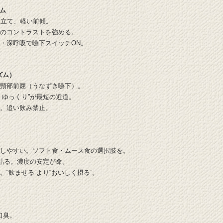
ム
を立て、軽い前傾。
器のコントラストを強める。
・深呼吸で嚥下スイッチON。‍
ズム）
は頸部前屈（うなずき嚥下）。
くゆっくり”が最短の近道。
口。追い飲み禁止。
嚥しやすい。ソフト食・ムース食の選択肢を。
に貼る。濃度の安定が命。
。“飲ませる”より“おいしく摂る”。
口臭。