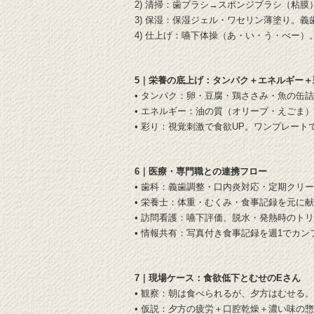
2) 清掃：歯ブラシ→スポンジブラシ（粘膜
3) 保湿：保湿ジェル・ワセリン薄塗り。
4) 仕上げ：嚥下体操（あ・い・う・べー）
5｜栄養の底上げ：タンパク＋エネルギー＋
• タンパク：卵・豆腐・鶏ささみ・魚の缶
• エネルギー：油の質（オリーブ・えごま
• 彩り：視覚刺激で食欲UP。ワンプレート
6｜医療・専門職との連携フロー
• 歯科：義歯調整・口内炎対応・定期クリ
• 栄養士：体重・むくみ・食事記録を元に
• 訪問看護：嚥下評価、脱水・発熱時のト
• 情報共有：写真付き食事記録を週1でカン
7｜現場ケース：食欲低下とむせのEさん
• 観察：朝は食べられるが、夕方はむせる
• 仮説：夕方の疲労＋口腔乾燥＋濃い味の