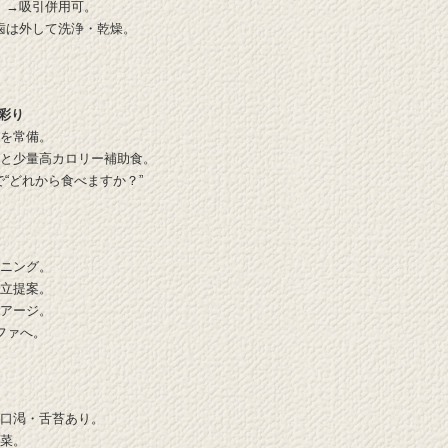
）→吸引併用可。
義歯は外して洗浄・乾燥。
。
彩り
詰を常備。
）と少量高カロリー補助食。
で“どれから食べますか？”
ーニング。
献立提案。
リアージ。
ファへ。
。口渇・舌苔あり。
惣菜。