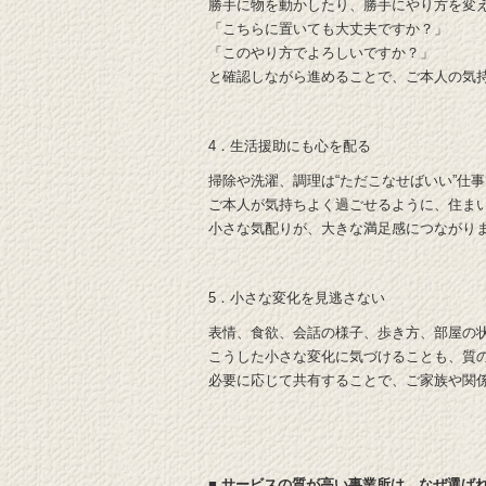
勝手に物を動かしたり、勝手にやり方を変
「こちらに置いても大丈夫ですか？」
「このやり方でよろしいですか？」
と確認しながら進めることで、ご本人の気
4．生活援助にも心を配る
掃除や洗濯、調理は“ただこなせばいい”仕
ご本人が気持ちよく過ごせるように、住ま
小さな気配りが、大きな満足感につながり
5．小さな変化を見逃さない
表情、食欲、会話の様子、歩き方、部屋の
こうした小さな変化に気づけることも、質
必要に応じて共有することで、ご家族や関
■ サービスの質が高い事業所は、なぜ選ば