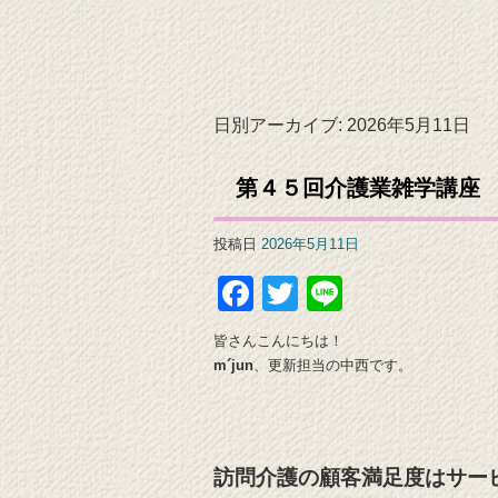
日別アーカイブ:
2026年5月11日
第４５回介護業雑学講座
投稿日
2026年5月11日
Facebook
Twitter
Line
皆さんこんにちは！
m´jun
、更新担当の中西です。
訪問介護の顧客満足度はサー